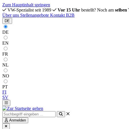
Zum Hauptinhalt springen
VW-Spezialist seit 1989
Vor 15 Uhr
bestellt? Noch am
selben
Über uns
Stellenangebote
Kontakt
B2B
DE
DE
EN
FR
NL
NO
PT
FI
SV
Anmelden