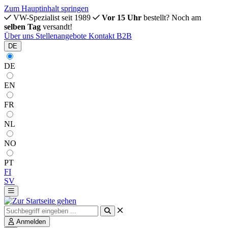
Zum Hauptinhalt springen
VW-Spezialist seit 1989
Vor 15 Uhr
bestellt? Noch am
selben Tag
versandt!
Über uns
Stellenangebote
Kontakt
B2B
DE
DE
EN
FR
NL
NO
PT
FI
SV
Anmelden