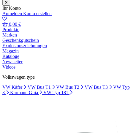
Ihr Konto
Anmelden
Konto erstellen
0,00 €
Produkte
Marken
Geschenkgutschein
Explosionszeichnungen
Magazin
Kataloge
Newsletter
Videos
Volkswagen type
VW Käfer
VW Bus T1
VW Bus T2
VW Bus T3
VW Typ
3
Karmann Ghia
VW Typ 181