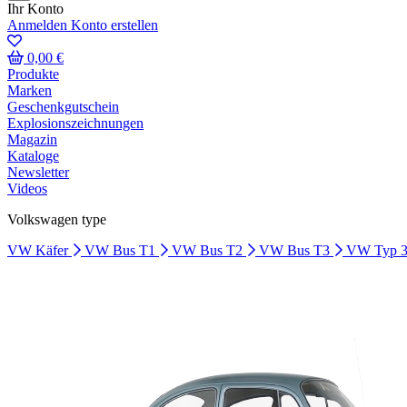
Ihr Konto
Anmelden
Konto erstellen
0,00 €
Produkte
Marken
Geschenkgutschein
Explosionszeichnungen
Magazin
Kataloge
Newsletter
Videos
Volkswagen type
VW Käfer
VW Bus T1
VW Bus T2
VW Bus T3
VW Typ 