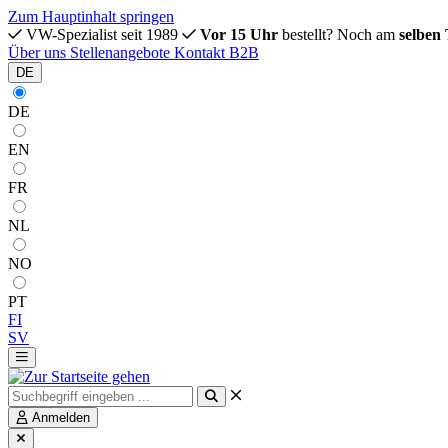
Zum Hauptinhalt springen
VW-Spezialist seit 1989
Vor 15 Uhr
bestellt? Noch am
selben
Über uns
Stellenangebote
Kontakt
B2B
DE
DE
EN
FR
NL
NO
PT
FI
SV
Anmelden