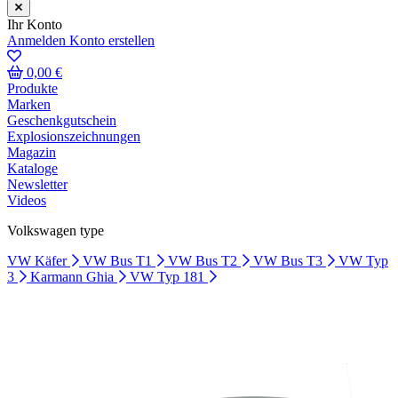
Ihr Konto
Anmelden
Konto erstellen
0,00 €
Produkte
Marken
Geschenkgutschein
Explosionszeichnungen
Magazin
Kataloge
Newsletter
Videos
Volkswagen type
VW Käfer
VW Bus T1
VW Bus T2
VW Bus T3
VW Typ
3
Karmann Ghia
VW Typ 181