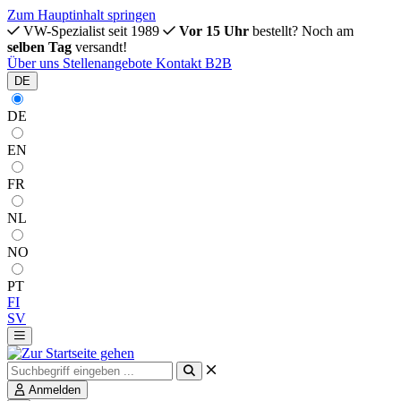
Zum Hauptinhalt springen
VW-Spezialist seit 1989
Vor 15 Uhr
bestellt? Noch am
selben Tag
versandt!
Über uns
Stellenangebote
Kontakt
B2B
DE
DE
EN
FR
NL
NO
PT
FI
SV
Anmelden