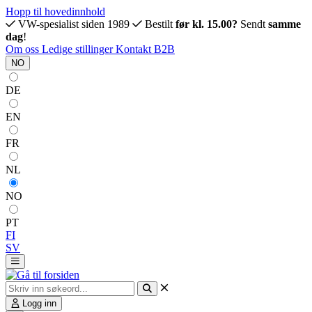
Hopp til hovedinnhold
VW-spesialist siden 1989
Bestilt
før kl. 15.00?
Sendt
samme
dag
!
Om oss
Ledige stillinger
Kontakt
B2B
NO
DE
EN
FR
NL
NO
PT
FI
SV
Logg inn