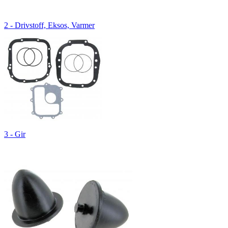
2 - Drivstoff, Eksos, Varmer
3 - Gir