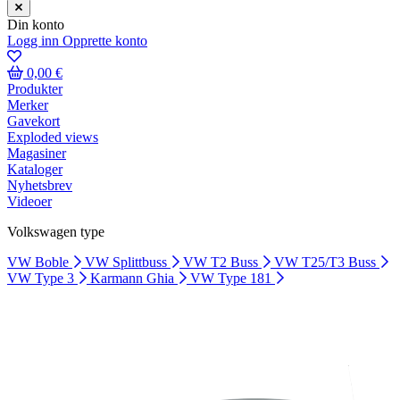
Din konto
Logg inn
Opprette konto
0,00 €
Produkter
Merker
Gavekort
Exploded views
Magasiner
Kataloger
Nyhetsbrev
Videoer
Volkswagen type
VW Boble
VW Splittbuss
VW T2 Buss
VW T25/T3 Buss
VW Type 3
Karmann Ghia
VW Type 181