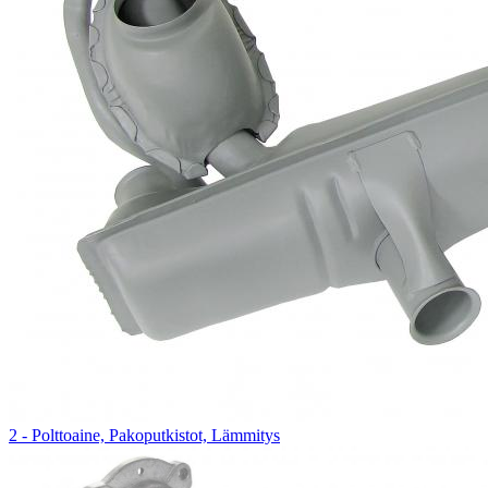
2 - Polttoaine, Pakoputkistot, Lämmitys