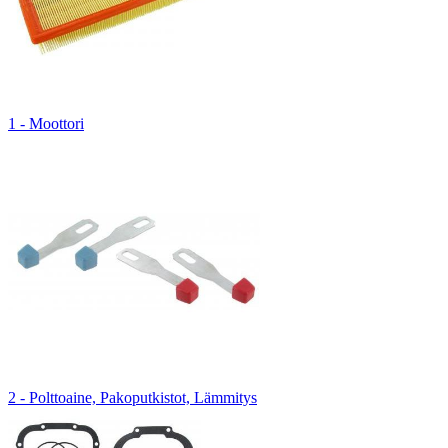
1 - Moottori
2 - Polttoaine, Pakoputkistot, Lämmitys