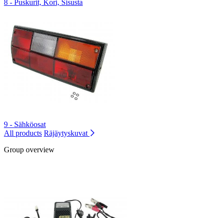
8 - Puskurit, Kori, Sisusta
9 - Sähköosat
All products
Räjäytyskuvat
Group overview