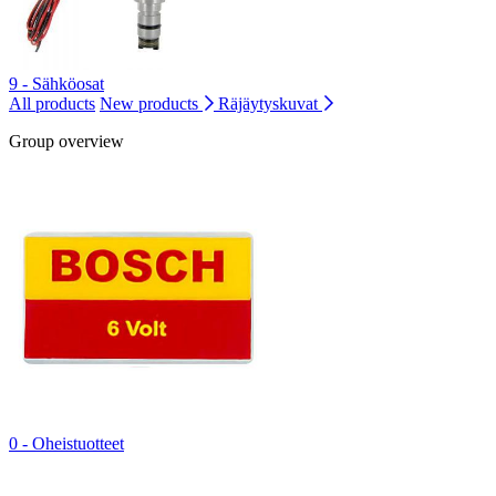
9 - Sähköosat
All products
New products
Räjäytyskuvat
Group overview
0 - Oheistuotteet