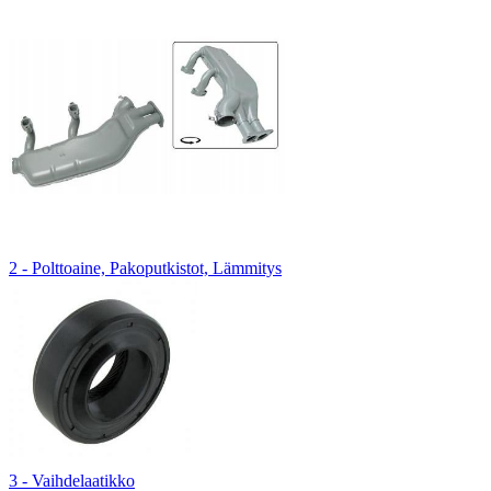
2 - Polttoaine, Pakoputkistot, Lämmitys
3 - Vaihdelaatikko