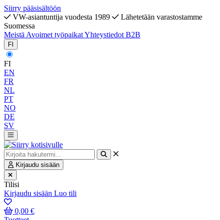
Siirry pääsisältöön
VW-asiantuntija vuodesta 1989
Lähetetään varastostamme
Suomessa
Meistä
Avoimet työpaikat
Yhteystiedot
B2B
FI
FI
EN
FR
NL
PT
NO
DE
SV
Kirjaudu sisään
Tilisi
Kirjaudu sisään
Luo tili
0,00 €
Tuotteet