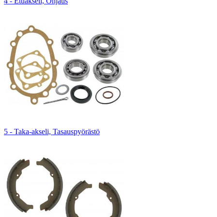
4 - Etuakseli, Ohjaus
5 - Taka-akseli, Tasauspyörästö