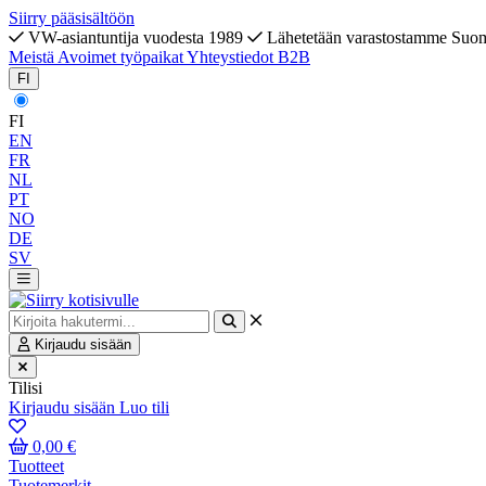
Siirry pääsisältöön
VW-asiantuntija vuodesta 1989
Lähetetään varastostamme Suo
Meistä
Avoimet työpaikat
Yhteystiedot
B2B
FI
FI
EN
FR
NL
PT
NO
DE
SV
Kirjaudu sisään
Tilisi
Kirjaudu sisään
Luo tili
0,00 €
Tuotteet
Tuotemerkit