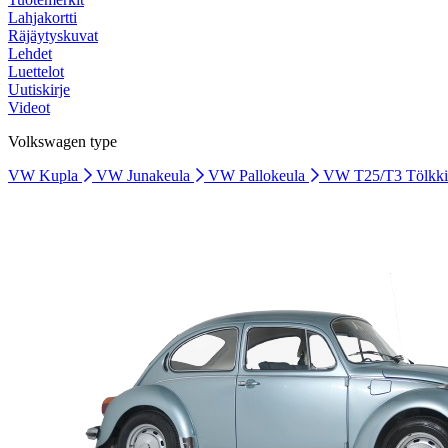
Lahjakortti
Räjäytyskuvat
Lehdet
Luettelot
Uutiskirje
Videot
Volkswagen type
VW Kupla
VW Junakeula
VW Pallokeula
VW T25/T3 Tölkk