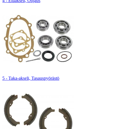
4 - Etuakseli, Ohjaus
5 - Taka-akseli, Tasauspyörästö