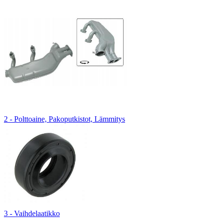
2 - Polttoaine, Pakoputkistot, Lämmitys
3 - Vaihdelaatikko