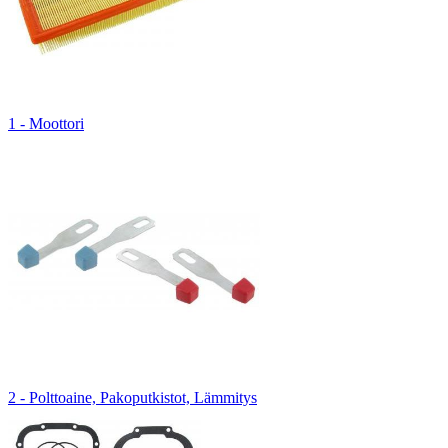
1 - Moottori
2 - Polttoaine, Pakoputkistot, Lämmitys