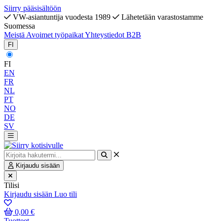
Siirry pääsisältöön
VW-asiantuntija vuodesta 1989
Lähetetään varastostamme
Suomessa
Meistä
Avoimet työpaikat
Yhteystiedot
B2B
FI
FI
EN
FR
NL
PT
NO
DE
SV
Kirjaudu sisään
Tilisi
Kirjaudu sisään
Luo tili
0,00 €
Tuotteet