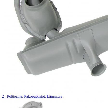
2 - Polttoaine, Pakoputkistot, Lämmitys