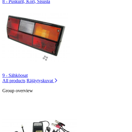
8 - Puskurit, Kori, Sisusta
9 - Sähköosat
All products
Räjäytyskuvat
Group overview