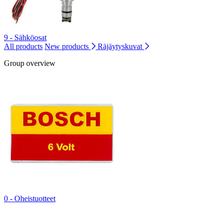
9 - Sähköosat
All products
New products
Räjäytyskuvat
Group overview
0 - Oheistuotteet