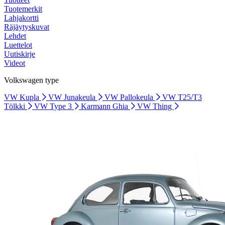
Tuotemerkit
Lahjakortti
Räjäytyskuvat
Lehdet
Luettelot
Uutiskirje
Videot
Volkswagen type
VW Kupla
VW Junakeula
VW Pallokeula
VW T25/T3
Tölkki
VW Type 3
Karmann Ghia
VW Thing