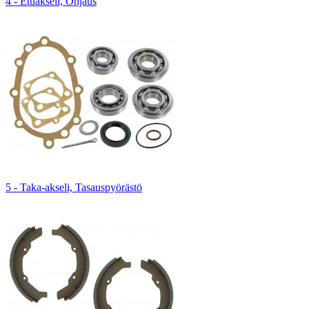
4 - Etuakseli, Ohjaus
5 - Taka-akseli, Tasauspyörästö