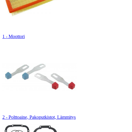
1 - Moottori
2 - Polttoaine, Pakoputkistot, Lämmitys