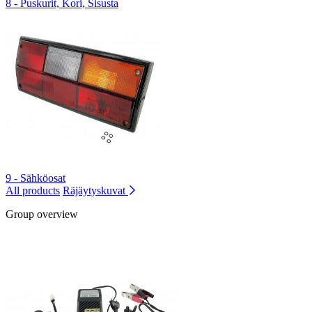
8 - Puskurit, Kori, Sisusta
9 - Sähköosat
All products
Räjäytyskuvat
Group overview