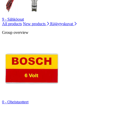
9 - Sähköosat
All products
New products
Räjäytyskuvat
Group overview
0 - Oheistuotteet