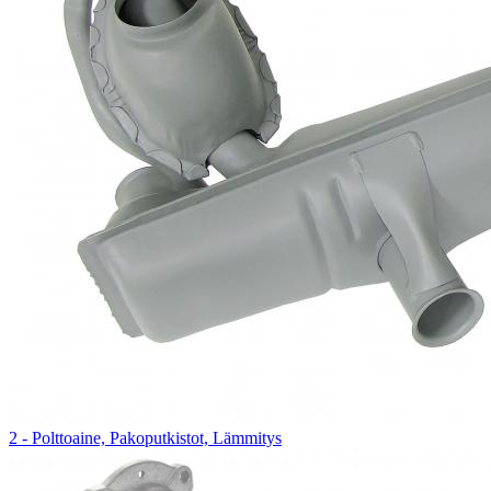
2 - Polttoaine, Pakoputkistot, Lämmitys