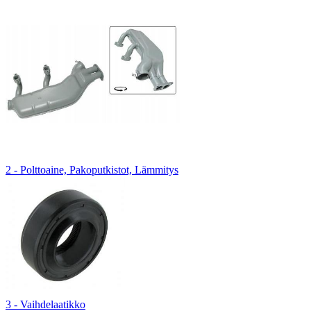
2 - Polttoaine, Pakoputkistot, Lämmitys
3 - Vaihdelaatikko