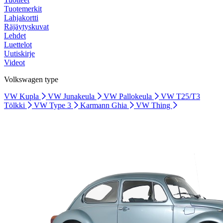
Tuotemerkit
Lahjakortti
Räjäytyskuvat
Lehdet
Luettelot
Uutiskirje
Videot
Volkswagen type
VW Kupla
VW Junakeula
VW Pallokeula
VW T25/T3
Tölkki
VW Type 3
Karmann Ghia
VW Thing