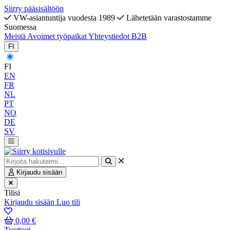
Siirry pääsisältöön
VW-asiantuntija vuodesta 1989
Lähetetään varastostamme
Suomessa
Meistä
Avoimet työpaikat
Yhteystiedot
B2B
FI
FI
EN
FR
NL
PT
NO
DE
SV
Kirjaudu sisään
Tilisi
Kirjaudu sisään
Luo tili
0,00 €
Tuotteet