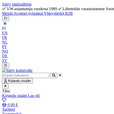
Siirry pääsisältöön
VW-asiantuntija vuodesta 1989
Lähetetään varastostamme Suo
Meistä
Avoimet työpaikat
Yhteystiedot
B2B
FI
FI
EN
FR
NL
PT
NO
DE
SV
Kirjaudu sisään
Tilisi
Kirjaudu sisään
Luo tili
0,00 €
Tuotteet
Tuotemerkit