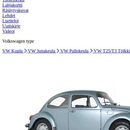
Lahjakortti
Räjäytyskuvat
Lehdet
Luettelot
Uutiskirje
Videot
Volkswagen type
VW Kupla
VW Junakeula
VW Pallokeula
VW T25/T3 Tölkk