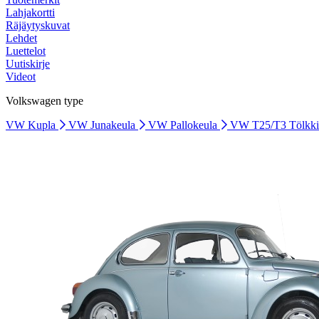
Lahjakortti
Räjäytyskuvat
Lehdet
Luettelot
Uutiskirje
Videot
Volkswagen type
VW Kupla
VW Junakeula
VW Pallokeula
VW T25/T3 Tölkk