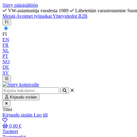
Siirry pääsisältöön
VW-asiantuntija vuodesta 1989
Lähetetään varastostamme Suo
Meistä
Avoimet työpaikat
Yhteystiedot
B2B
FI
FI
EN
FR
NL
PT
NO
DE
SV
Kirjaudu sisään
Tilisi
Kirjaudu sisään
Luo tili
0,00 €
Tuotteet
Tuotemerkit