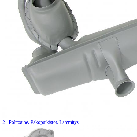
2 - Polttoaine, Pakoputkistot, Lämmitys