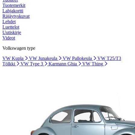
Tuotemerkit
Lahjakortti
Räjäytyskuvat
Lehdet
Luettelot
Uutiskirje
Videot
Volkswagen type
VW Kupla
VW Junakeula
VW Pallokeula
VW T25/T3
Tölkki
VW Type 3
Karmann Ghia
VW Thing