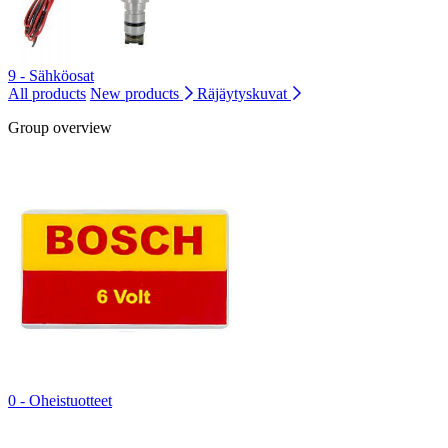
9 - Sähköosat
All products
New products
Räjäytyskuvat
Group overview
0 - Oheistuotteet