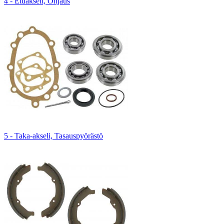
4 - Etuakseli, Ohjaus
5 - Taka-akseli, Tasauspyörästö