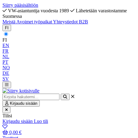
Siirry pääsisältöön
VW-asiantuntija vuodesta 1989
Lähetetään varastostamme
Suomessa
Meistä
Avoimet työpaikat
Yhteystiedot
B2B
FI
FI
EN
FR
NL
PT
NO
DE
SV
Kirjaudu sisään
Tilisi
Kirjaudu sisään
Luo tili
0,00 €
Tuotteet