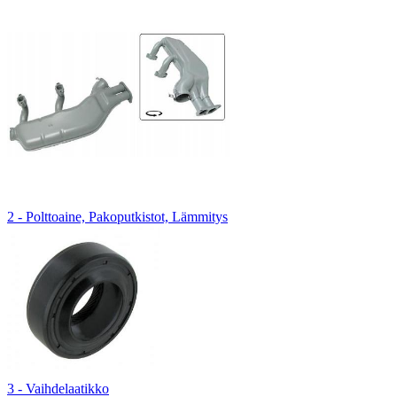
2 - Polttoaine, Pakoputkistot, Lämmitys
3 - Vaihdelaatikko