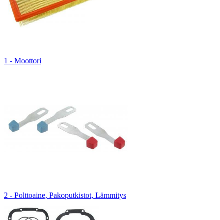
1 - Moottori
2 - Polttoaine, Pakoputkistot, Lämmitys