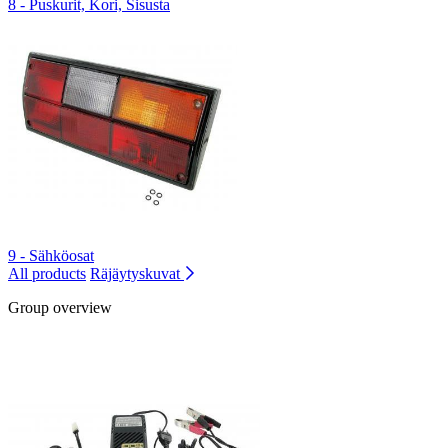
8 - Puskurit, Kori, Sisusta
9 - Sähköosat
All products
Räjäytyskuvat
Group overview