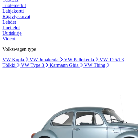
Tuotemerkit
Lahjakortti
Räjäytyskuvat
Lehdet
Luettelot
Uutiskirje
Videot
Volkswagen type
VW Kupla
VW Junakeula
VW Pallokeula
VW T25/T3
Tölkki
VW Type 3
Karmann Ghia
VW Thing