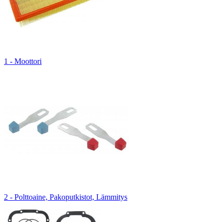
1 - Moottori
2 - Polttoaine, Pakoputkistot, Lämmitys