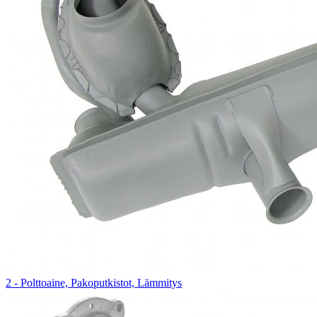
2 - Polttoaine, Pakoputkistot, Lämmitys