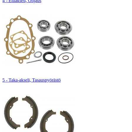
4 - Etuakseli, Ohjaus
5 - Taka-akseli, Tasauspyörästö