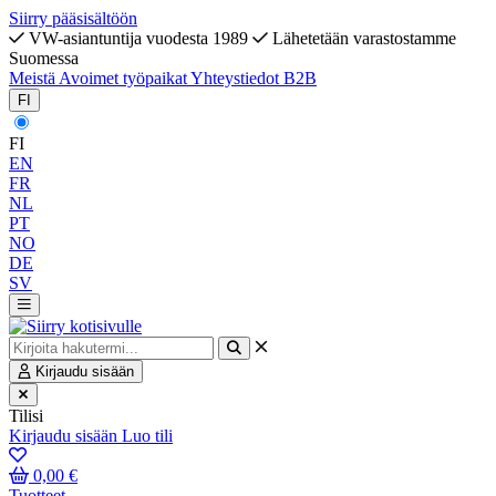
Siirry pääsisältöön
VW-asiantuntija vuodesta 1989
Lähetetään varastostamme
Suomessa
Meistä
Avoimet työpaikat
Yhteystiedot
B2B
FI
FI
EN
FR
NL
PT
NO
DE
SV
Kirjaudu sisään
Tilisi
Kirjaudu sisään
Luo tili
0,00 €
Tuotteet