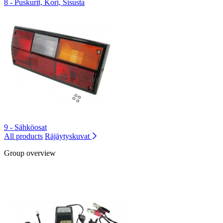
8 - Puskurit, Kori, Sisusta
9 - Sähköosat
All products
Räjäytyskuvat
Group overview