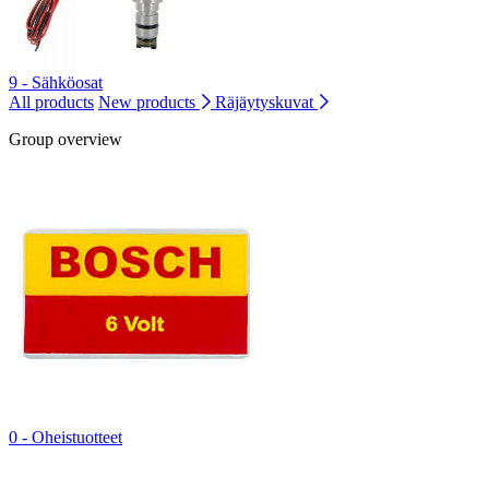
9 - Sähköosat
All products
New products
Räjäytyskuvat
Group overview
0 - Oheistuotteet