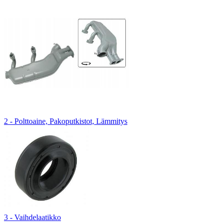
2 - Polttoaine, Pakoputkistot, Lämmitys
3 - Vaihdelaatikko