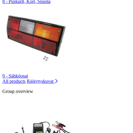
8 - Puskurit, Kori, Sisusta
9 - Sähköosat
All products
Räjäytyskuvat
Group overview