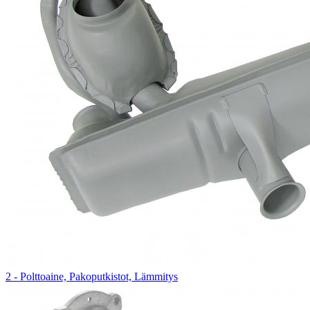
2 - Polttoaine, Pakoputkistot, Lämmitys