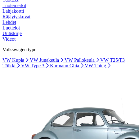
Tuotemerkit
Lahjakortti
Räjäytyskuvat
Lehdet
Luettelot
Uutiskirje
Videot
Volkswagen type
VW Kupla
VW Junakeula
VW Pallokeula
VW T25/T3
Tölkki
VW Type 3
Karmann Ghia
VW Thing