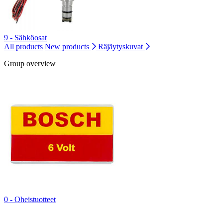
9 - Sähköosat
All products
New products
Räjäytyskuvat
Group overview
0 - Oheistuotteet