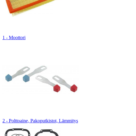
1 - Moottori
2 - Polttoaine, Pakoputkistot, Lämmitys