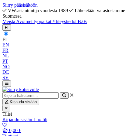
Siirry pääsisältöön
VW-asiantuntija vuodesta 1989
Lähetetään varastostamme
Suomessa
Meistä
Avoimet työpaikat
Yhteystiedot
B2B
FI
FI
EN
FR
NL
PT
NO
DE
SV
Kirjaudu sisään
Tilisi
Kirjaudu sisään
Luo tili
0,00 €
Tuotteet