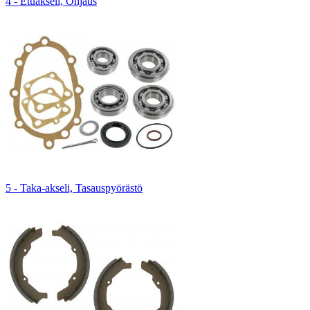
4 - Etuakseli, Ohjaus
5 - Taka-akseli, Tasauspyörästö