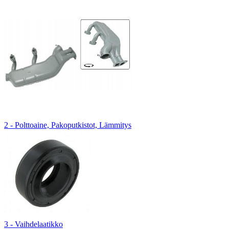
2 - Polttoaine, Pakoputkistot, Lämmitys
3 - Vaihdelaatikko