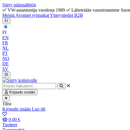
Siirry pääsisältöön
VW-asiantuntija vuodesta 1989
Lähetetään varastostamme Suo
Meistä
Avoimet työpaikat
Yhteystiedot
B2B
FI
FI
EN
FR
NL
PT
NO
DE
SV
Kirjaudu sisään
Tilisi
Kirjaudu sisään
Luo tili
0,00 €
Tuotteet
Tuotemerkit