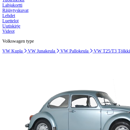
Lahjakortti
Räjäytyskuvat
Lehdet
Luettelot
Uutiskirje
Videot
Volkswagen type
VW Kupla
VW Junakeula
VW Pallokeula
VW T25/T3 Tölkk