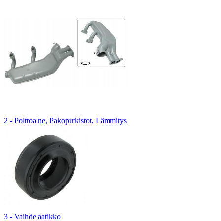
2 - Polttoaine, Pakoputkistot, Lämmitys
3 - Vaihdelaatikko