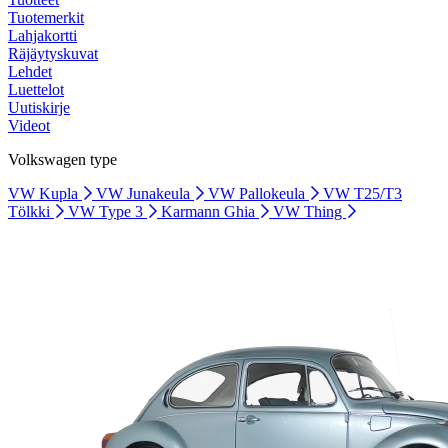
Tuotemerkit
Lahjakortti
Räjäytyskuvat
Lehdet
Luettelot
Uutiskirje
Videot
Volkswagen type
VW Kupla
VW Junakeula
VW Pallokeula
VW T25/T3
Tölkki
VW Type 3
Karmann Ghia
VW Thing