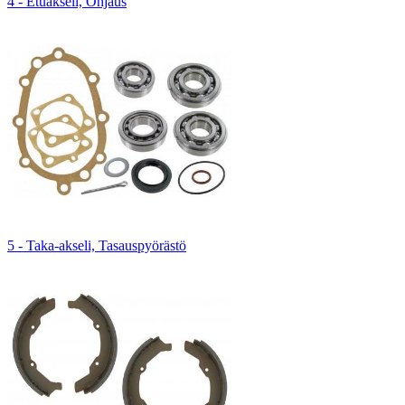
4 - Etuakseli, Ohjaus
5 - Taka-akseli, Tasauspyörästö