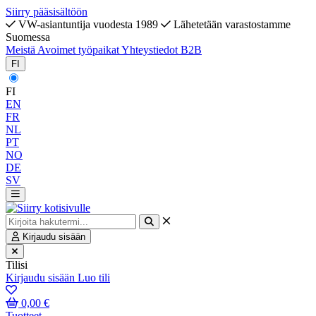
Siirry pääsisältöön
VW-asiantuntija vuodesta 1989
Lähetetään varastostamme
Suomessa
Meistä
Avoimet työpaikat
Yhteystiedot
B2B
FI
FI
EN
FR
NL
PT
NO
DE
SV
Kirjaudu sisään
Tilisi
Kirjaudu sisään
Luo tili
0,00 €
Tuotteet