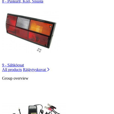
8 - Puskurit, Kori, Sisusta
9 - Sähköosat
All products
Räjäytyskuvat
Group overview