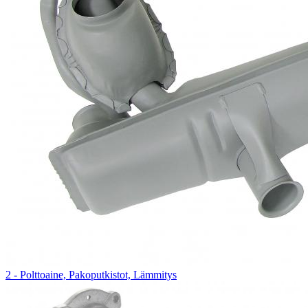
2 - Polttoaine, Pakoputkistot, Lämmitys