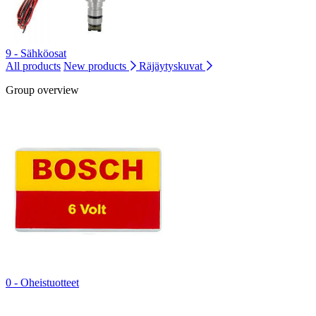
9 - Sähköosat
All products
New products
Räjäytyskuvat
Group overview
0 - Oheistuotteet