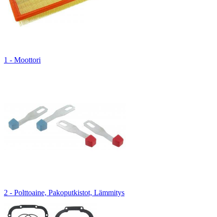
1 - Moottori
2 - Polttoaine, Pakoputkistot, Lämmitys