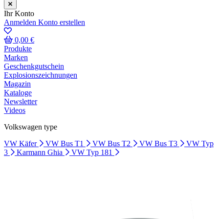
Ihr Konto
Anmelden
Konto erstellen
0,00 €
Produkte
Marken
Geschenkgutschein
Explosionszeichnungen
Magazin
Kataloge
Newsletter
Videos
Volkswagen type
VW Käfer
VW Bus T1
VW Bus T2
VW Bus T3
VW Typ
3
Karmann Ghia
VW Typ 181