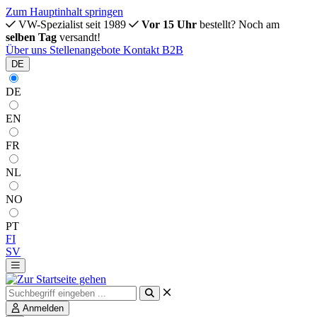
Zum Hauptinhalt springen
VW-Spezialist seit 1989
Vor 15 Uhr
bestellt? Noch am
selben Tag
versandt!
Über uns
Stellenangebote
Kontakt
B2B
DE
DE
EN
FR
NL
NO
PT
FI
SV
Anmelden