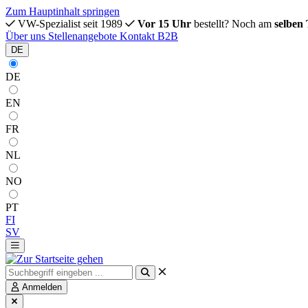
Zum Hauptinhalt springen
VW-Spezialist seit 1989
Vor 15 Uhr
bestellt? Noch am
selben
Über uns
Stellenangebote
Kontakt
B2B
DE
DE
EN
FR
NL
NO
PT
FI
SV
Anmelden