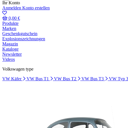
Ihr Konto
Anmelden
Konto erstellen
0,00 €
Produkte
Marken
Geschenkgutschein
Explosionszeichnungen
Magazin
Kataloge
Newsletter
Videos
Volkswagen type
VW Käfer
VW Bus T1
VW Bus T2
VW Bus T3
VW Typ 