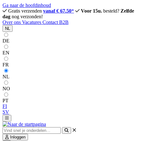
Ga naar de hoofdinhoud
Gratis verzenden
vanaf € 67.50
*
Voor 15u.
besteld?
Zelfde
dag
nog verzonden!
Over ons
Vacatures
Contact
B2B
NL
DE
EN
FR
NL
NO
PT
FI
SV
Inloggen