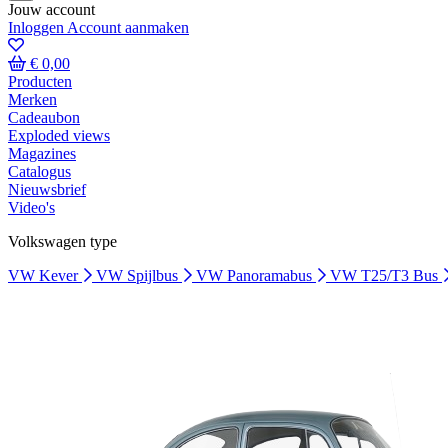
Jouw account
Inloggen
Account aanmaken
€ 0,00
Producten
Merken
Cadeaubon
Exploded views
Magazines
Catalogus
Nieuwsbrief
Video's
Volkswagen type
VW Kever
VW Spijlbus
VW Panoramabus
VW T25/T3 Bus