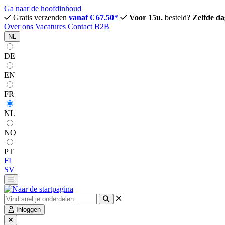
Ga naar de hoofdinhoud
Gratis verzenden
vanaf € 67.50
*
Voor 15u.
besteld?
Zelfde da
Over ons
Vacatures
Contact
B2B
NL
DE
EN
FR
NL
NO
PT
FI
SV
Inloggen