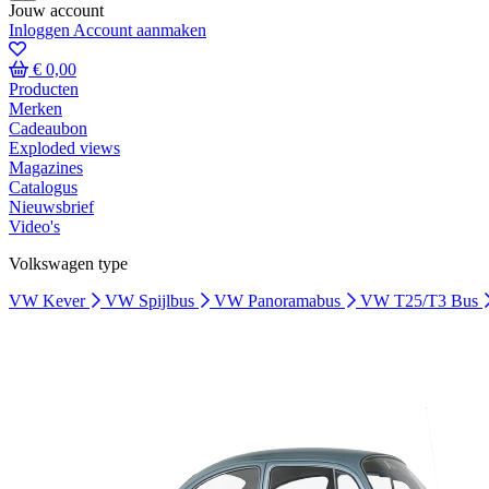
Jouw account
Inloggen
Account aanmaken
€ 0,00
Producten
Merken
Cadeaubon
Exploded views
Magazines
Catalogus
Nieuwsbrief
Video's
Volkswagen type
VW Kever
VW Spijlbus
VW Panoramabus
VW T25/T3 Bus