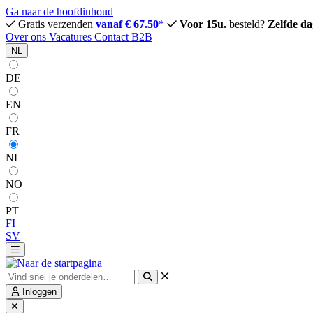
Ga naar de hoofdinhoud
Gratis verzenden
vanaf € 67.50
*
Voor 15u.
besteld?
Zelfde da
Over ons
Vacatures
Contact
B2B
NL
DE
EN
FR
NL
NO
PT
FI
SV
Inloggen