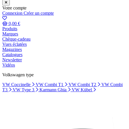
Votre compte
Connexion
Créer un compte
0,00 €
Produits
Marques
Chèque-cadeau
Vues éclatées
Magazines
Catalogues
Newsletter
Vidéos
Volkswagen type
VW Coccinelle
VW Combi T1
VW Combi T2
VW Combi
T3
VW Type 3
Karmann Ghia
VW Kübel