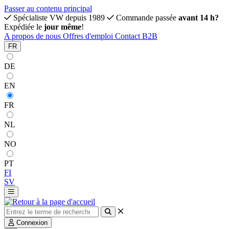
Passer au contenu principal
Spécialiste VW depuis 1989
Commande passée
avant 14 h?
Expédiée le
jour même
!
A propos de nous
Offres d'emploi
Contact
B2B
FR
DE
EN
FR
NL
NO
PT
FI
SV
Connexion