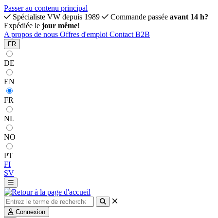
Passer au contenu principal
Spécialiste VW depuis 1989
Commande passée
avant 14 h?
Expédiée le
jour même
!
A propos de nous
Offres d'emploi
Contact
B2B
FR
DE
EN
FR
NL
NO
PT
FI
SV
Connexion