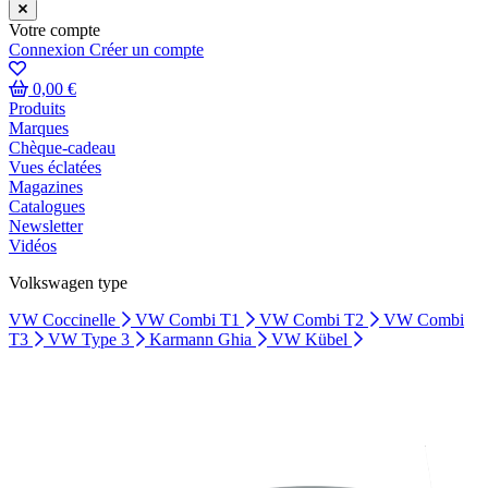
Votre compte
Connexion
Créer un compte
0,00 €
Produits
Marques
Chèque-cadeau
Vues éclatées
Magazines
Catalogues
Newsletter
Vidéos
Volkswagen type
VW Coccinelle
VW Combi T1
VW Combi T2
VW Combi
T3
VW Type 3
Karmann Ghia
VW Kübel