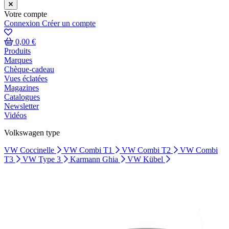
Votre compte
Connexion
Créer un compte
0,00 €
Produits
Marques
Chèque-cadeau
Vues éclatées
Magazines
Catalogues
Newsletter
Vidéos
Volkswagen type
VW Coccinelle
VW Combi T1
VW Combi T2
VW Combi
T3
VW Type 3
Karmann Ghia
VW Kübel