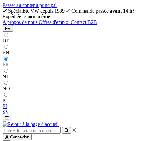
Passer au contenu principal
Spécialiste VW depuis 1989
Commande passée
avant 14 h?
Expédiée le
jour même
!
A propos de nous
Offres d'emploi
Contact
B2B
FR
DE
EN
FR
NL
NO
PT
FI
SV
Connexion