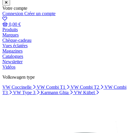
Votre compte
Connexion
Créer un compte
0,00 €
Produits
Marques
Chèque-cadeau
Vues éclatées
Magazines
Catalogues
Newsletter
Vidéos
Volkswagen type
VW Coccinelle
VW Combi T1
VW Combi T2
VW Combi
T3
VW Type 3
Karmann Ghia
VW Kübel