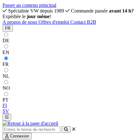
Passer au contenu principal
Spécialiste VW depuis 1989
Commande passée
avant 14 h?
Expédiée le
jour même
!
A propos de nous
Offres d'emploi
Contact
B2B
FR
DE
EN
FR
NL
NO
PT
FI
SV
Connexion