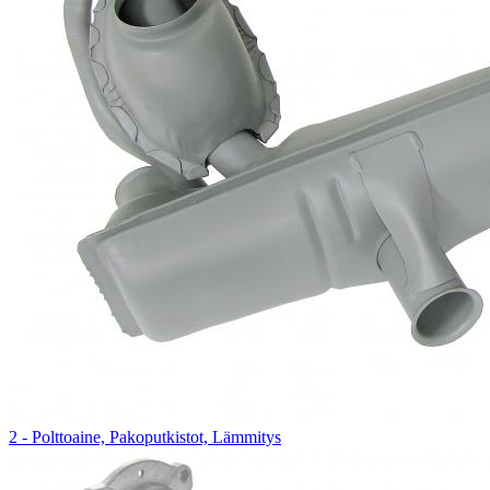
2 - Polttoaine, Pakoputkistot, Lämmitys