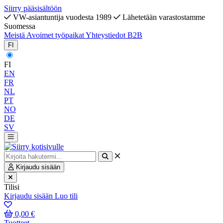
Siirry pääsisältöön
VW-asiantuntija vuodesta 1989
Lähetetään varastostamme
Suomessa
Meistä
Avoimet työpaikat
Yhteystiedot
B2B
FI
FI
EN
FR
NL
PT
NO
DE
SV
Kirjaudu sisään
Tilisi
Kirjaudu sisään
Luo tili
0,00 €
Tuotteet