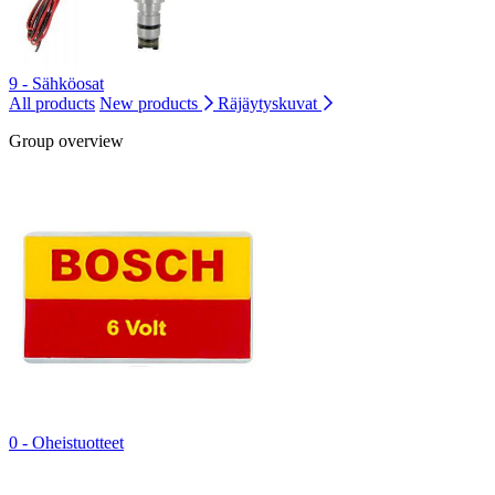
9 - Sähköosat
All products
New products
Räjäytyskuvat
Group overview
0 - Oheistuotteet