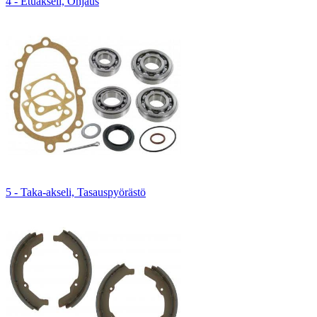
4 - Etuakseli, Ohjaus
5 - Taka-akseli, Tasauspyörästö