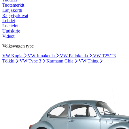
Tuotemerkit
Lahjakortti
Räjäytyskuvat
Lehdet
Luettelot
Uutiskirje
Videot
Volkswagen type
VW Kupla
VW Junakeula
VW Pallokeula
VW T25/T3
Tölkki
VW Type 3
Karmann Ghia
VW Thing