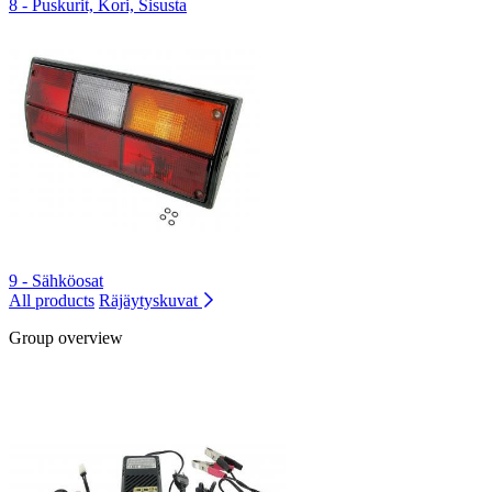
8 - Puskurit, Kori, Sisusta
9 - Sähköosat
All products
Räjäytyskuvat
Group overview