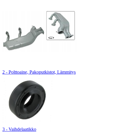
2 - Polttoaine, Pakoputkistot, Lämmitys
3 - Vaihdelaatikko