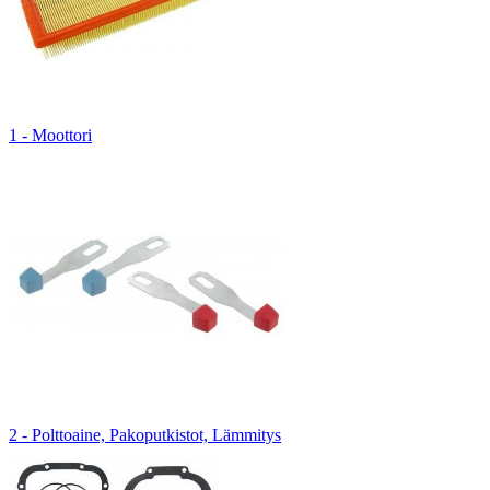
1 - Moottori
2 - Polttoaine, Pakoputkistot, Lämmitys