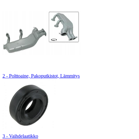
2 - Polttoaine, Pakoputkistot, Lämmitys
3 - Vaihdelaatikko