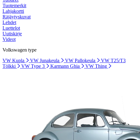
Tuotemerkit
Lahjakortti
Räjäytyskuvat
Lehdet
Luettelot
Uutiskirje
Videot
Volkswagen type
VW Kupla
VW Junakeula
VW Pallokeula
VW T25/T3
Tölkki
VW Type 3
Karmann Ghia
VW Thing