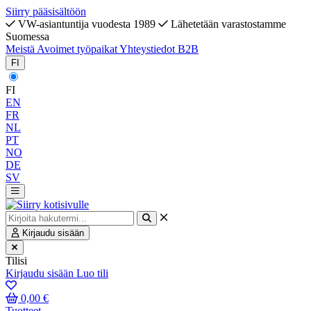
Siirry pääsisältöön
VW-asiantuntija vuodesta 1989
Lähetetään varastostamme
Suomessa
Meistä
Avoimet työpaikat
Yhteystiedot
B2B
FI
FI
EN
FR
NL
PT
NO
DE
SV
Kirjaudu sisään
Tilisi
Kirjaudu sisään
Luo tili
0,00 €
Tuotteet