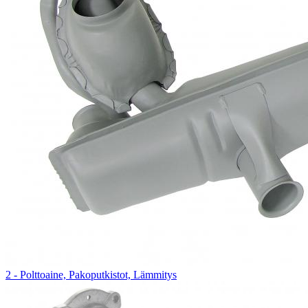
2 - Polttoaine, Pakoputkistot, Lämmitys