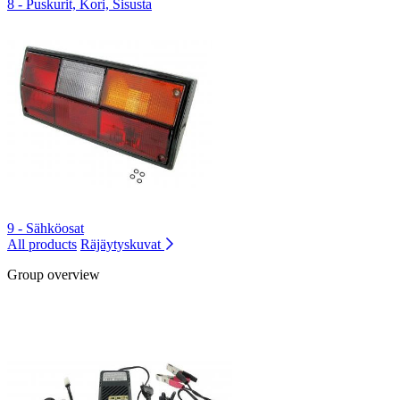
8 - Puskurit, Kori, Sisusta
9 - Sähköosat
All products
Räjäytyskuvat
Group overview