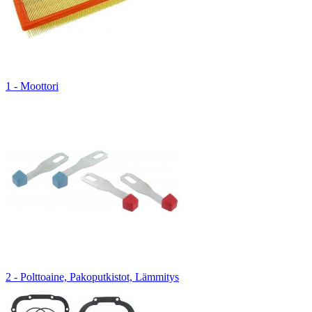
1 - Moottori
2 - Polttoaine, Pakoputkistot, Lämmitys