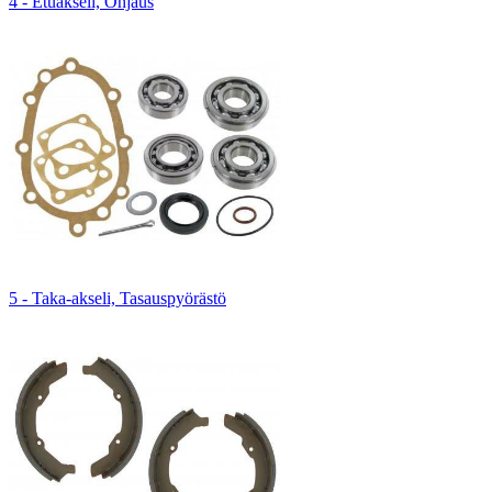
4 - Etuakseli, Ohjaus
5 - Taka-akseli, Tasauspyörästö