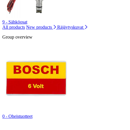
9 - Sähköosat
All products
New products
Räjäytyskuvat
Group overview
0 - Oheistuotteet