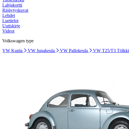
Lahjakortti
Räjäytyskuvat
Lehdet
Luettelot
Uutiskirje
Videot
Volkswagen type
VW Kupla
VW Junakeula
VW Pallokeula
VW T25/T3 Tölkk