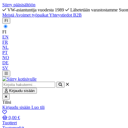
Siirry pääsisältöön
VW-asiantuntija vuodesta 1989
Lähetetään varastostamme Suo
Meistä
Avoimet työpaikat
Yhteystiedot
B2B
FI
FI
EN
FR
NL
PT
NO
DE
SV
Kirjaudu sisään
Tilisi
Kirjaudu sisään
Luo tili
0,00 €
Tuotteet
Tuotemerkit