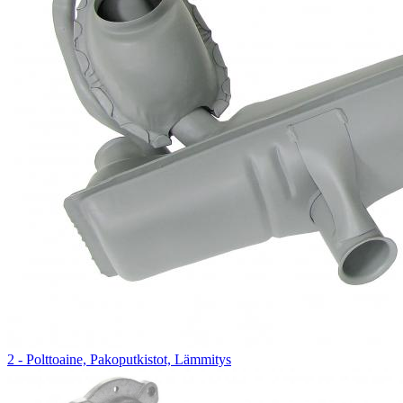
2 - Polttoaine, Pakoputkistot, Lämmitys