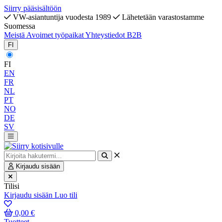
Siirry pääsisältöön
VW-asiantuntija vuodesta 1989
Lähetetään varastostamme
Suomessa
Meistä
Avoimet työpaikat
Yhteystiedot
B2B
FI
FI
EN
FR
NL
PT
NO
DE
SV
Kirjaudu sisään
Tilisi
Kirjaudu sisään
Luo tili
0,00 €
Tuotteet