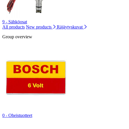
9 - Sähköosat
All products
New products
Räjäytyskuvat
Group overview
0 - Oheistuotteet