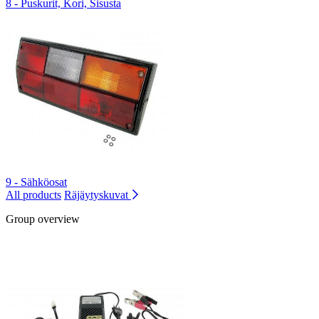
8 - Puskurit, Kori, Sisusta
9 - Sähköosat
All products
Räjäytyskuvat
Group overview