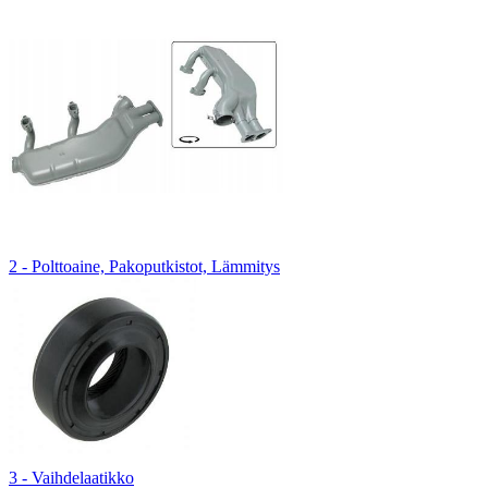
2 - Polttoaine, Pakoputkistot, Lämmitys
3 - Vaihdelaatikko