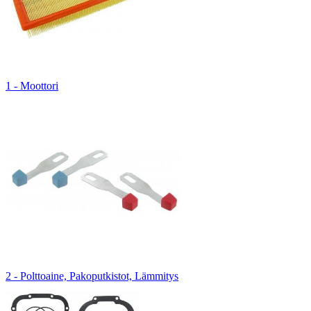
1 - Moottori
2 - Polttoaine, Pakoputkistot, Lämmitys