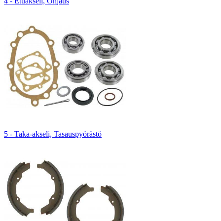
4 - Etuakseli, Ohjaus
5 - Taka-akseli, Tasauspyörästö