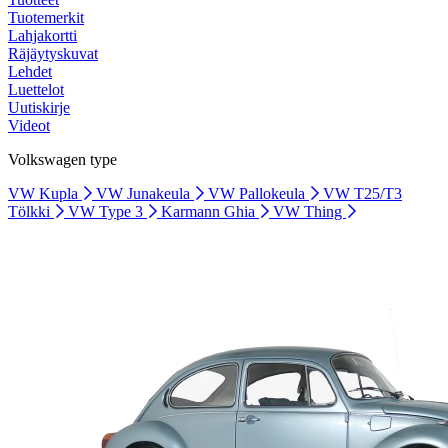
Tuotemerkit
Lahjakortti
Räjäytyskuvat
Lehdet
Luettelot
Uutiskirje
Videot
Volkswagen type
VW Kupla
VW Junakeula
VW Pallokeula
VW T25/T3
Tölkki
VW Type 3
Karmann Ghia
VW Thing