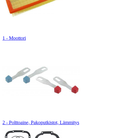
1 - Moottori
2 - Polttoaine, Pakoputkistot, Lämmitys