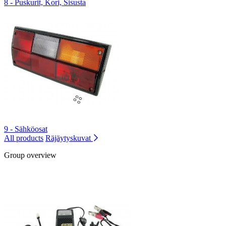
8 - Puskurit, Kori, Sisusta
9 - Sähköosat
All products
Räjäytyskuvat
Group overview