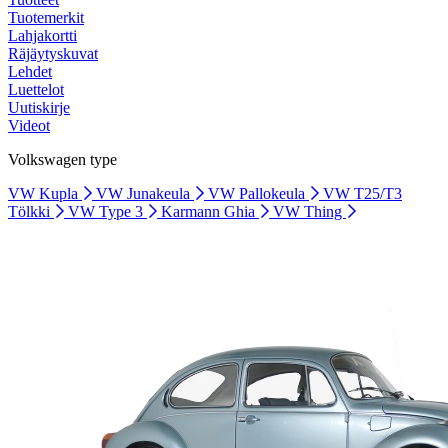
Tuotemerkit
Lahjakortti
Räjäytyskuvat
Lehdet
Luettelot
Uutiskirje
Videot
Volkswagen type
VW Kupla
VW Junakeula
VW Pallokeula
VW T25/T3
Tölkki
VW Type 3
Karmann Ghia
VW Thing