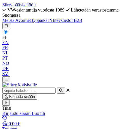
Siirry pääsisältöön
VW-asiantuntija vuodesta 1989
Lähetetään varastostamme
Suomessa
Meistä
Avoimet työpaikat
Yhteystiedot
B2B
FI
FI
EN
FR
NL
PT
NO
DE
SV
Kirjaudu sisään
Tilisi
Kirjaudu sisään
Luo tili
0,00 €
Tuotteet