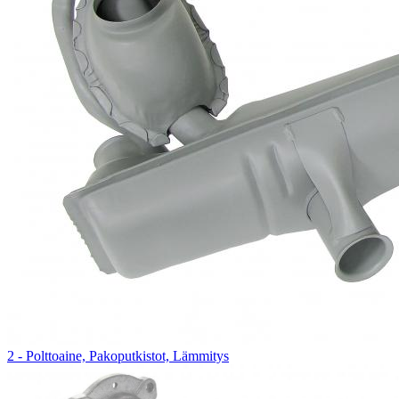
2 - Polttoaine, Pakoputkistot, Lämmitys