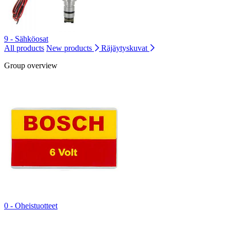
9 - Sähköosat
All products
New products
Räjäytyskuvat
Group overview
0 - Oheistuotteet