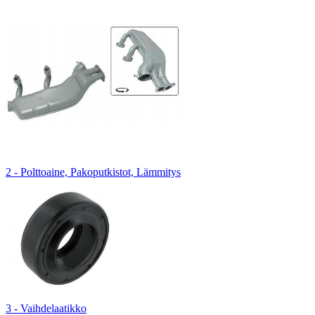
2 - Polttoaine, Pakoputkistot, Lämmitys
3 - Vaihdelaatikko