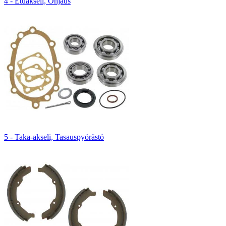
4 - Etuakseli, Ohjaus
5 - Taka-akseli, Tasauspyörästö