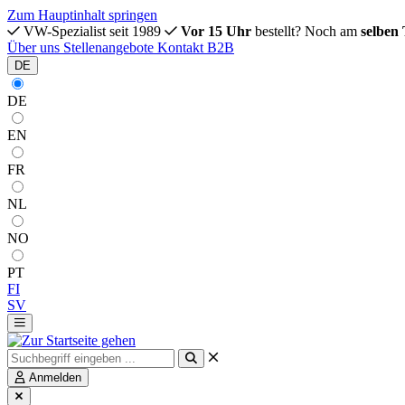
Zum Hauptinhalt springen
VW-Spezialist seit 1989
Vor 15 Uhr
bestellt? Noch am
selben
Über uns
Stellenangebote
Kontakt
B2B
DE
DE
EN
FR
NL
NO
PT
FI
SV
Anmelden