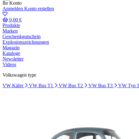
Ihr Konto
Anmelden
Konto erstellen
0,00 €
Produkte
Marken
Geschenkgutschein
Explosionszeichnungen
Magazin
Kataloge
Newsletter
Videos
Volkswagen type
VW Käfer
VW Bus T1
VW Bus T2
VW Bus T3
VW Typ 