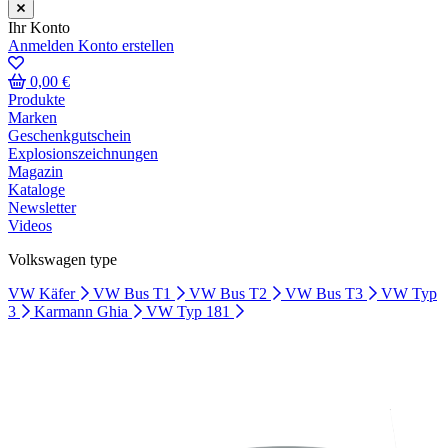
Ihr Konto
Anmelden
Konto erstellen
0,00 €
Produkte
Marken
Geschenkgutschein
Explosionszeichnungen
Magazin
Kataloge
Newsletter
Videos
Volkswagen type
VW Käfer
VW Bus T1
VW Bus T2
VW Bus T3
VW Typ
3
Karmann Ghia
VW Typ 181