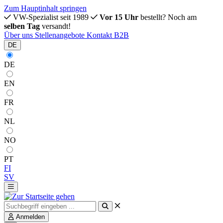
Zum Hauptinhalt springen
VW-Spezialist seit 1989
Vor 15 Uhr
bestellt? Noch am
selben Tag
versandt!
Über uns
Stellenangebote
Kontakt
B2B
DE
DE
EN
FR
NL
NO
PT
FI
SV
Anmelden