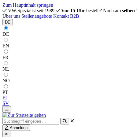
Zum Hauptinhalt springen
VW-Spezialist seit 1989
Vor 15 Uhr
bestellt? Noch am
selben
Über uns
Stellenangebote
Kontakt
B2B
DE
DE
EN
FR
NL
NO
PT
FI
SV
Anmelden