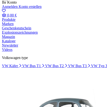
Ihr Konto
Anmelden
Konto erstellen
0,00 €
Produkte
Marken
Geschenkgutschein
Explosionszeichnungen
Magazin
Kataloge
Newsletter
Videos
Volkswagen type
VW Käfer
VW Bus T1
VW Bus T2
VW Bus T3
VW Typ 