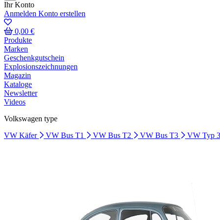
Ihr Konto
Anmelden
Konto erstellen
0,00 €
Produkte
Marken
Geschenkgutschein
Explosionszeichnungen
Magazin
Kataloge
Newsletter
Videos
Volkswagen type
VW Käfer
VW Bus T1
VW Bus T2
VW Bus T3
VW Typ 