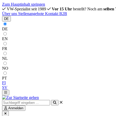
Zum Hauptinhalt springen
VW-Spezialist seit 1989
Vor 15 Uhr
bestellt? Noch am
selben
Über uns
Stellenangebote
Kontakt
B2B
DE
DE
EN
FR
NL
NO
PT
FI
SV
Anmelden