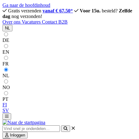
Ga naar de hoofdinhoud
Gratis verzenden
vanaf € 67.50
*
Voor 15u.
besteld?
Zelfde
dag
nog verzonden!
Over ons
Vacatures
Contact
B2B
NL
DE
EN
FR
NL
NO
PT
FI
SV
Inloggen