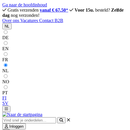
Ga naar de hoofdinhoud
Gratis verzenden
vanaf € 67.50
*
Voor 15u.
besteld?
Zelfde
dag
nog verzonden!
Over ons
Vacatures
Contact
B2B
NL
DE
EN
FR
NL
NO
PT
FI
SV
Inloggen