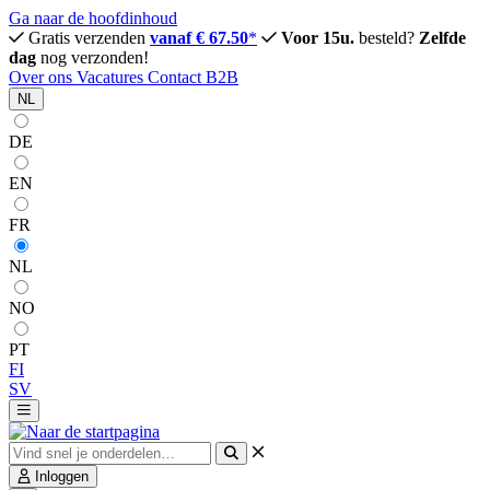
Ga naar de hoofdinhoud
Gratis verzenden
vanaf € 67.50
*
Voor 15u.
besteld?
Zelfde
dag
nog verzonden!
Over ons
Vacatures
Contact
B2B
NL
DE
EN
FR
NL
NO
PT
FI
SV
Inloggen