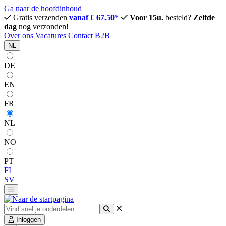
Ga naar de hoofdinhoud
Gratis verzenden
vanaf € 67.50
*
Voor 15u.
besteld?
Zelfde
dag
nog verzonden!
Over ons
Vacatures
Contact
B2B
NL
DE
EN
FR
NL
NO
PT
FI
SV
Inloggen