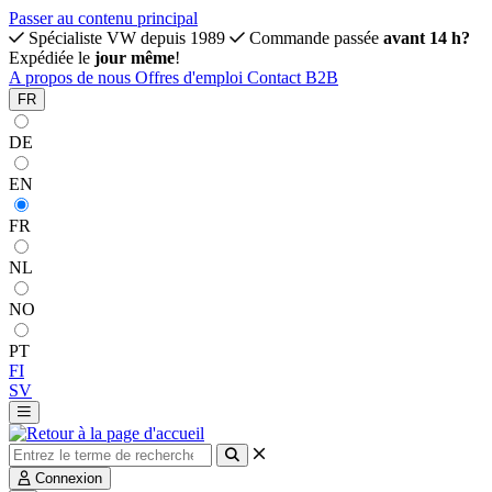
Passer au contenu principal
Spécialiste VW depuis 1989
Commande passée
avant 14 h?
Expédiée le
jour même
!
A propos de nous
Offres d'emploi
Contact
B2B
FR
DE
EN
FR
NL
NO
PT
FI
SV
Connexion