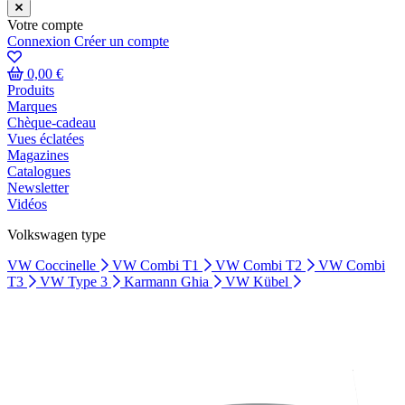
Votre compte
Connexion
Créer un compte
0,00 €
Produits
Marques
Chèque-cadeau
Vues éclatées
Magazines
Catalogues
Newsletter
Vidéos
Volkswagen type
VW Coccinelle
VW Combi T1
VW Combi T2
VW Combi
T3
VW Type 3
Karmann Ghia
VW Kübel