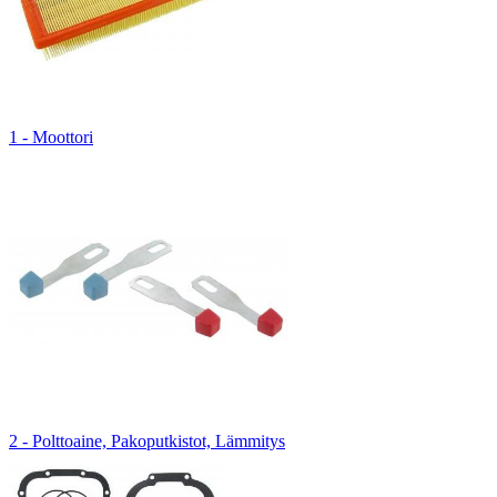
1 - Moottori
2 - Polttoaine, Pakoputkistot, Lämmitys