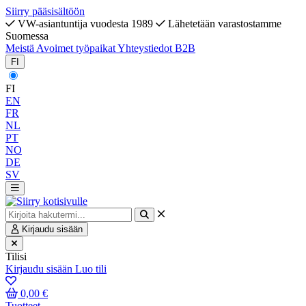
Siirry pääsisältöön
VW-asiantuntija vuodesta 1989
Lähetetään varastostamme
Suomessa
Meistä
Avoimet työpaikat
Yhteystiedot
B2B
FI
FI
EN
FR
NL
PT
NO
DE
SV
Kirjaudu sisään
Tilisi
Kirjaudu sisään
Luo tili
0,00 €
Tuotteet