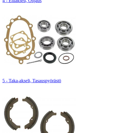
4 - Etuakseli, Ohjaus
5 - Taka-akseli, Tasauspyörästö