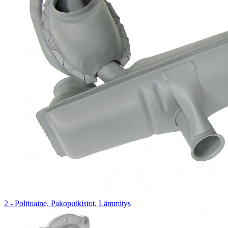
2 - Polttoaine, Pakoputkistot, Lämmitys