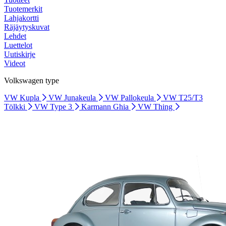
Tuotemerkit
Lahjakortti
Räjäytyskuvat
Lehdet
Luettelot
Uutiskirje
Videot
Volkswagen type
VW Kupla
VW Junakeula
VW Pallokeula
VW T25/T3
Tölkki
VW Type 3
Karmann Ghia
VW Thing