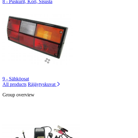
8 - Puskurit, Kori, Sisusta
9 - Sähköosat
All products
Räjäytyskuvat
Group overview