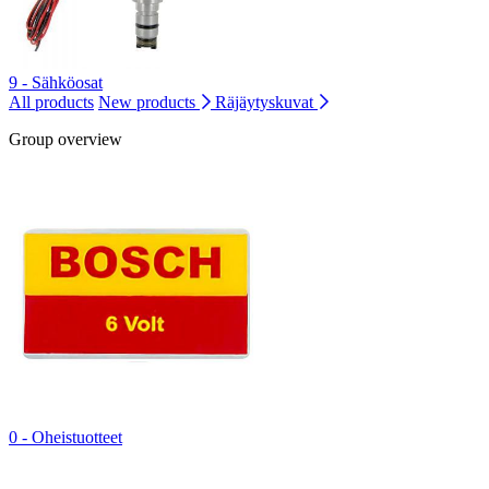
9 - Sähköosat
All products
New products
Räjäytyskuvat
Group overview
0 - Oheistuotteet