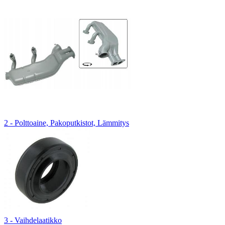
2 - Polttoaine, Pakoputkistot, Lämmitys
3 - Vaihdelaatikko