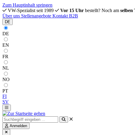
Zum Hauptinhalt springen
VW-Spezialist seit 1989
Vor 15 Uhr
bestellt? Noch am
selben
Über uns
Stellenangebote
Kontakt
B2B
DE
DE
EN
FR
NL
NO
PT
FI
SV
Anmelden