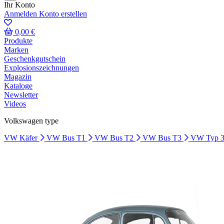
Ihr Konto
Anmelden
Konto erstellen
0,00 €
Produkte
Marken
Geschenkgutschein
Explosionszeichnungen
Magazin
Kataloge
Newsletter
Videos
Volkswagen type
VW Käfer
VW Bus T1
VW Bus T2
VW Bus T3
VW Typ 