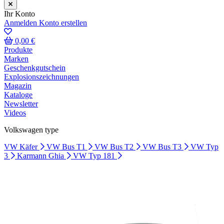
Ihr Konto
Anmelden
Konto erstellen
0,00 €
Produkte
Marken
Geschenkgutschein
Explosionszeichnungen
Magazin
Kataloge
Newsletter
Videos
Volkswagen type
VW Käfer
VW Bus T1
VW Bus T2
VW Bus T3
VW Typ
3
Karmann Ghia
VW Typ 181