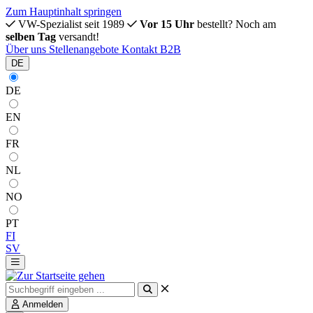
Zum Hauptinhalt springen
VW-Spezialist seit 1989
Vor 15 Uhr
bestellt? Noch am
selben Tag
versandt!
Über uns
Stellenangebote
Kontakt
B2B
DE
DE
EN
FR
NL
NO
PT
FI
SV
Anmelden