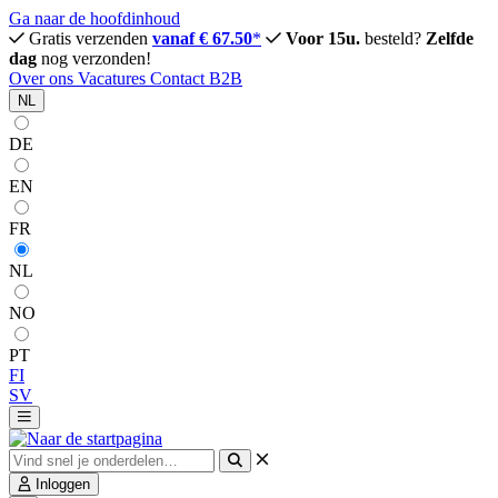
Ga naar de hoofdinhoud
Gratis verzenden
vanaf € 67.50
*
Voor 15u.
besteld?
Zelfde
dag
nog verzonden!
Over ons
Vacatures
Contact
B2B
NL
DE
EN
FR
NL
NO
PT
FI
SV
Inloggen