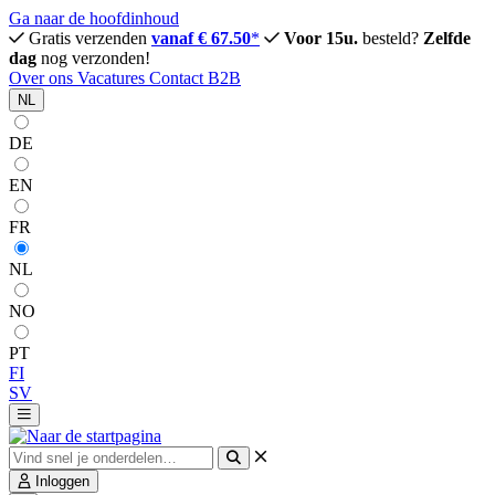
Ga naar de hoofdinhoud
Gratis verzenden
vanaf € 67.50
*
Voor 15u.
besteld?
Zelfde
dag
nog verzonden!
Over ons
Vacatures
Contact
B2B
NL
DE
EN
FR
NL
NO
PT
FI
SV
Inloggen