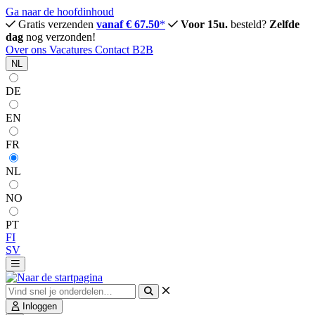
Ga naar de hoofdinhoud
Gratis verzenden
vanaf € 67.50
*
Voor 15u.
besteld?
Zelfde
dag
nog verzonden!
Over ons
Vacatures
Contact
B2B
NL
DE
EN
FR
NL
NO
PT
FI
SV
Inloggen