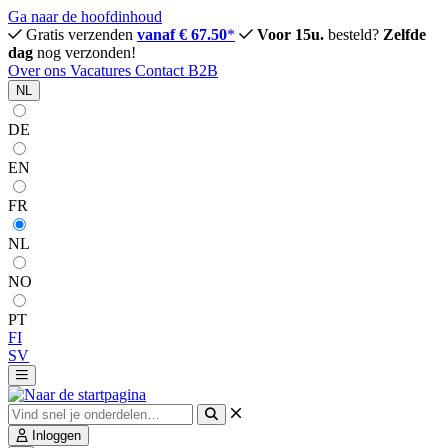
Ga naar de hoofdinhoud
Gratis verzenden
vanaf € 67.50
*
Voor 15u.
besteld?
Zelfde
dag
nog verzonden!
Over ons
Vacatures
Contact
B2B
NL
DE
EN
FR
NL
NO
PT
FI
SV
Inloggen