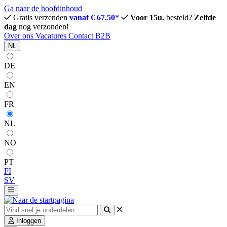
Ga naar de hoofdinhoud
Gratis verzenden
vanaf € 67.50
*
Voor 15u.
besteld?
Zelfde
dag
nog verzonden!
Over ons
Vacatures
Contact
B2B
NL
DE
EN
FR
NL
NO
PT
FI
SV
Inloggen