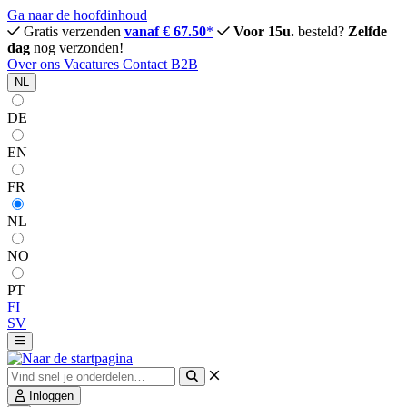
Ga naar de hoofdinhoud
Gratis verzenden
vanaf € 67.50
*
Voor 15u.
besteld?
Zelfde
dag
nog verzonden!
Over ons
Vacatures
Contact
B2B
NL
DE
EN
FR
NL
NO
PT
FI
SV
Inloggen