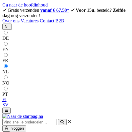
Ga naar de hoofdinhoud
Gratis verzenden
vanaf € 67.50
*
Voor 15u.
besteld?
Zelfde
dag
nog verzonden!
Over ons
Vacatures
Contact
B2B
NL
DE
EN
FR
NL
NO
PT
FI
SV
Inloggen