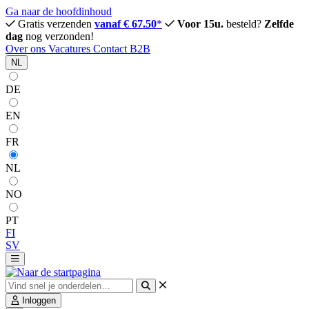
Ga naar de hoofdinhoud
Gratis verzenden
vanaf € 67.50
*
Voor 15u.
besteld?
Zelfde
dag
nog verzonden!
Over ons
Vacatures
Contact
B2B
NL
DE
EN
FR
NL
NO
PT
FI
SV
Inloggen